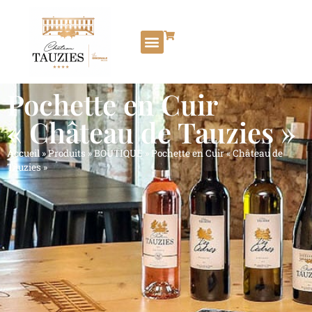
Pochette en Cuir
« Château de Tauzies »
Accueil
»
Produits
»
BOUTIQUE
»
Pochette en Cuir « Château de
Tauzies »