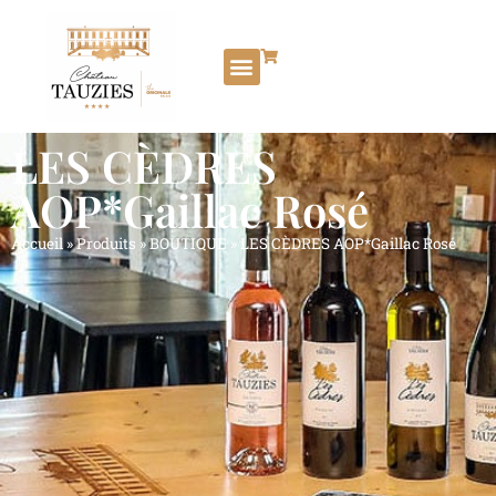
LES CÈDRES
AOP*Gaillac Rosé
Accueil
»
Produits
»
BOUTIQUE
»
LES CÈDRES AOP*Gaillac Rosé