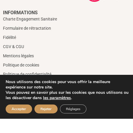
INFORMATIONS
Charte Engagement Sanitaire
Formulaire de rétractation
Fidélité
CGV & CGU
Mentions légales
Politique de cookies
Politique de confidentialité
Nous utilisons des cookies pour vous offrir la meilleure
expérience sur notre site.
CONTACTS
Vous pouvez en savoir plus sur les cookies que nous utilisons ou
+33 5 63 41 26 80
les désactiver dans
les paramètres
.
contact@chateaudetauzies.com
Accepter
Rejeter
Réglages
1850 Route de Cordes - 81600 Gaillac
Château de Tauziès © 2026 - Une création Quatrys