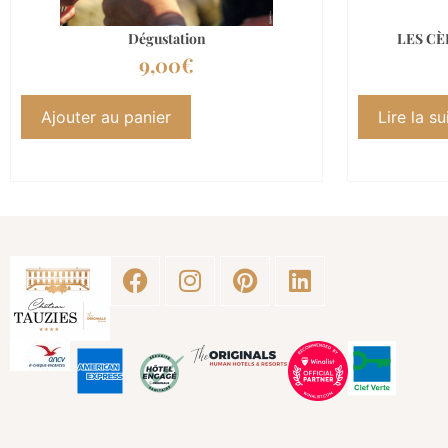
Dégustation
LES CÈ
9,00
€
Ajouter au panier
Lire la su