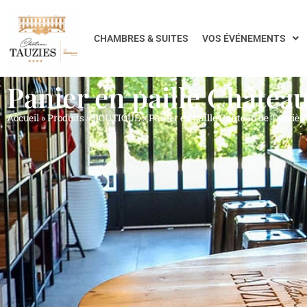
CHAMBRES & SUITES
VOS ÉVÉNEMENTS
Panier en paille Châtea
Accueil
»
Produits
»
BOUTIQUE
»
Panier en paille Château de Tauziès