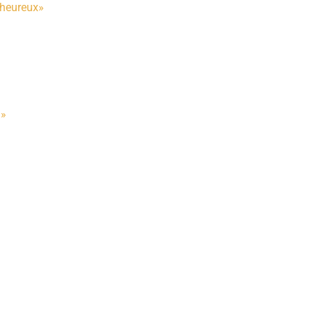
 heureux»
n
 »