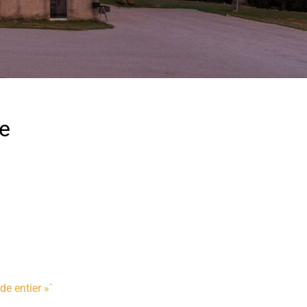
se
e entier »`