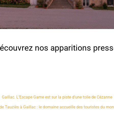
écouvrez nos apparitions pres
Gaillac. L’Escape Game est sur la piste d’une toile de Cézanne
e Tauziès à Gaillac : le domaine accueille des touristes du mond