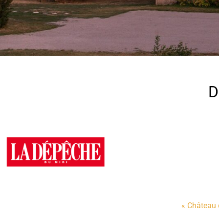
D
« Château d