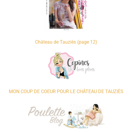
Château de Tauziès (page 12)
MON COUP DE COEUR POUR LE CHÂTEAU DE TAUZIÈS