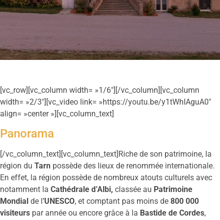
[vc_row][vc_column width= »1/6″][/vc_column][vc_column
width= »2/3″][vc_video link= »https://youtu.be/y1tWhIAguA0″
align= »center »][vc_column_text]
Panorama
[/vc_column_text][vc_column_text]Riche de son patrimoine, la
région du
Tarn
possède des lieux de renommée internationale.
En effet, la région possède de nombreux atouts culturels avec
notamment la
Cathédrale d’Albi,
classée au
Patrimoine
Mondial
de l’
UNESCO
, et comptant pas moins de
800 000
visiteurs
par année ou encore grâce à la
Bastide de Cordes
,