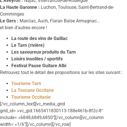
L’Aveyron :
Najac, Villefranche-de-Rouergue
La Haute Garonne :
Luchon, Toulouse, Saint-Bertrand-de-
Comminges
Le Gers :
Marciac, Auch, Flaran Baïse Armagnac…
et bien d’autres encore !
La route des vins de Gaillac
Le Tarn (rivière)
Les savoureux produits du Tarn
Loisirs insolites / sportifs
Festival Pause Guitare Albi
Retrouvez tout le détail des propositions sur les sites suivant :
Tourisme Tarn
La Toscane Occitane
Tourisme Occitanie
[/vc_column_text][vc_media_grid
grid_id= »vc_gid:1665411830113-188e461b-8f2c-8″
include= »6848,6849,6850″][/vc_column][vc_column
width= »1/6″][/vc_column][/vc_row]