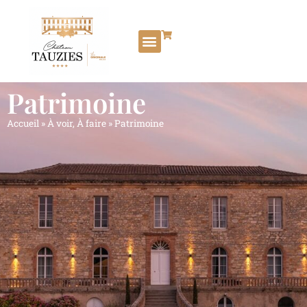
Patrimoine
Accueil
»
À voir, À faire
»
Patrimoine