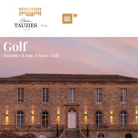
Golf
Accueil
»
À voir, À faire
»
Golf